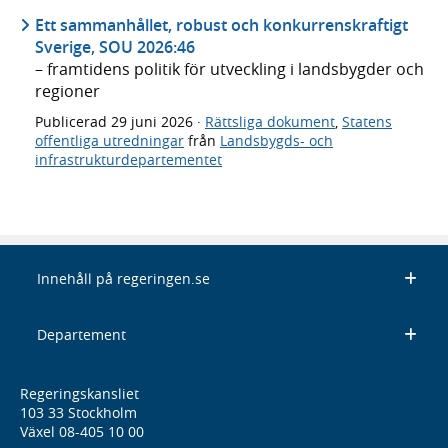
Ett sammanhållet, robust och konkurrenskraftigt
Sverige, SOU 2026:46
– framtidens politik för utveckling i landsbygder och
regioner
Publicerad
29 juni 2026
·
Rättsliga dokument
,
Statens
offentliga utredningar
från
Landsbygds- och
infrastrukturdepartementet
Innehåll på regeringen.se
Departement
Regeringskansliet
103 33 Stockholm
Växel 08-405 10 00