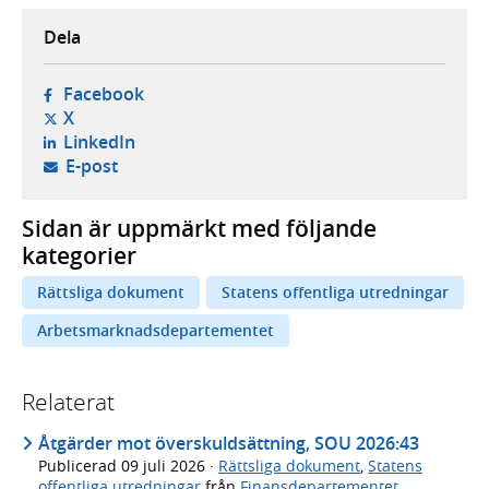
Dela
- öppnas i ny flik, extern webbplats,
Facebook
- öppnas i ny flik, extern webbplats,
X
- öppnas i ny flik, extern webbplats,
LinkedIn
- öppnar din e-postklient,
E-post
Sidan är uppmärkt med följande
kategorier
Rättsliga dokument
Statens offentliga utredningar
Arbetsmarknadsdepartementet
Relaterat
Åtgärder mot överskuldsättning, SOU 2026:43
Publicerad
09 juli 2026
·
Rättsliga dokument
,
Statens
offentliga utredningar
från
Finansdepartementet