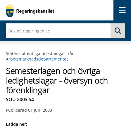
Me
När
Sö
du
börjar
skriva
så
Statens offentliga utredningar från
framträder
Arbetsmarknadsdepartementet
en
lista
Semesterlagen och övriga
med
sökförslag
ledighetslagar - översyn och
förenklingar
SOU 2003:54
Publicerad
01 juni 2003
Ladda ner: