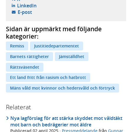
- öppnas i ny flik, extern webbplats,
LinkedIn
- öppnar din e-postklient,
E-post
Sidan är uppmärkt med följande
kategorier:
Remiss
Justitiedepartementet
Barnets rättigheter
Jämställdhet
Rättsväsendet
Ett land fritt från rasism och hatbrott
Mäns våld mot kvinnor och hedersvåld och förtryck
Relaterat
Nya lagförslag för att stärka skyddet mot våldtäkt
mot barn och bedrägerier mot äldre
Publicerad
02 april 2025
·
Pressmeddelande
från
Gunnar