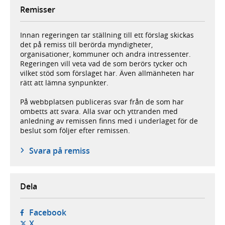
Remisser
Innan regeringen tar ställning till ett förslag skickas
det på remiss till berörda myndigheter,
organisationer, kommuner och andra intressenter.
Regeringen vill veta vad de som berörs tycker och
vilket stöd som förslaget har. Även allmänheten har
rätt att lämna synpunkter.
På webbplatsen publiceras svar från de som har
ombetts att svara. Alla svar och yttranden med
anledning av remissen finns med i underlaget för de
beslut som följer efter remissen.
Svara på remiss
Dela
- öppnas i ny flik, extern webbplats,
Facebook
- öppnas i ny flik, extern webbplats,
X