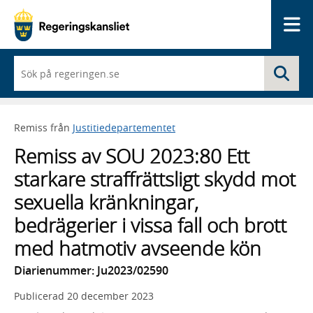
Me
När
Sö
du
börjar
skriva
så
Remiss från
Justitiedepartementet
framträder
en
Remiss av SOU 2023:80 Ett
lista
med
starkare straffrättsligt skydd mot
sökförslag
sexuella kränkningar,
bedrägerier i vissa fall och brott
med hatmotiv avseende kön
Diarienummer: Ju2023/02590
Publicerad
20 december 2023