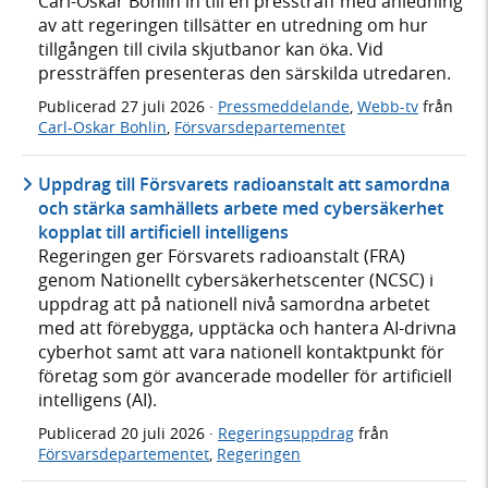
Carl-Oskar Bohlin in till en pressträff med anledning
av att regeringen tillsätter en utredning om hur
tillgången till civila skjutbanor kan öka. Vid
pressträffen presenteras den särskilda utredaren.
Publicerad
27 juli 2026
·
Pressmeddelande
,
Webb-tv
från
Carl-Oskar Bohlin
,
Försvarsdepartementet
Uppdrag till Försvarets radioanstalt att samordna
och stärka samhällets arbete med cybersäkerhet
kopplat till artificiell intelligens
Regeringen ger Försvarets radioanstalt (FRA)
genom Nationellt cybersäkerhetscenter (NCSC) i
uppdrag att på nationell nivå samordna arbetet
med att förebygga, upptäcka och hantera AI-drivna
cyberhot samt att vara nationell kontaktpunkt för
företag som gör avancerade modeller för artificiell
intelligens (AI).
Publicerad
20 juli 2026
·
Regeringsuppdrag
från
Försvarsdepartementet
,
Regeringen