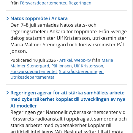
från
Försvarsdepartementet
,
Regeringen
Natos toppmöte i Ankara
Den 7–8 juli samlades Natos stats- och
regeringschefer i Ankara för toppmöte. Från Sverige
deltog statsminister Ulf Kristersson, utrikesminister
Maria Malmer Stenergard och försvarsminister Pål
Jonson.
Publicerad
10 juli 2026
·
Artikel
,
Webb-tv
från
Maria
Malmer Stenergard
,
Pål Jonson
,
Ulf Kristersson
,
Försvarsdepartementet
,
Statsrådsberedningen
,
Utrikesdepartementet
Regeringen agerar för att stärka samhällets arbete
med cybersäkerhet kopplat till utvecklingen av nya
AI-modeller
Regeringen ger Nationellt cybersäkerhetscenter vid
Försvarets radioanstalt i uppdrag att samordna och
stärka arbetet med cybersäkerhet kopplat till
artificiell intelligens (AI). Beslutet syftar till att möta