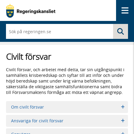
Me
När
Sö
du
börjar
skriva
så
Civilt försvar
framträder
en
lista
Civilt försvar, och arbetet med detta, tar sin utgångspunkt i
med
samhällets krisberedskap och syftar till att inför och under
sökförslag
höjd beredskap samt under krig värna befolkningen,
säkerställa de viktigaste samhällsfunktionerna samt bidra
till Försvarsmaktens förmåga att möta ett väpnat angrepp.
Om civilt försvar
Ansvariga för civilt försvar