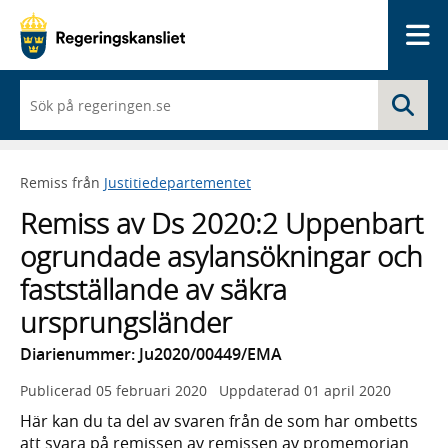
Me
När
Sö
du
börjar
skriva
så
Remiss från
Justitiedepartementet
framträder
en
Remiss av Ds 2020:2 Uppenbart
lista
med
ogrundade asylansökningar och
sökförslag
fastställande av säkra
ursprungsländer
Diarienummer: Ju2020/00449/EMA
Publicerad
05 februari 2020
Uppdaterad
01 april 2020
Här kan du ta del av svaren från de som har ombetts
att svara på remissen av remissen av promemorian