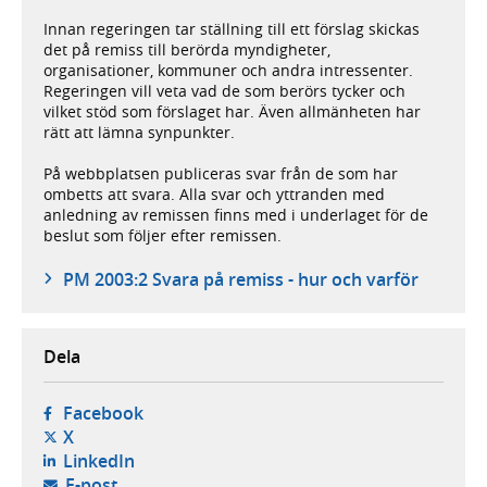
Innan regeringen tar ställning till ett förslag skickas
det på remiss till berörda myndigheter,
organisationer, kommuner och andra intressenter.
Regeringen vill veta vad de som berörs tycker och
vilket stöd som förslaget har. Även allmänheten har
rätt att lämna synpunkter.
På webbplatsen publiceras svar från de som har
ombetts att svara. Alla svar och yttranden med
anledning av remissen finns med i underlaget för de
beslut som följer efter remissen.
PM 2003:2 Svara på remiss - hur och varför
Dela
- öppnas i ny flik, extern webbplats,
Facebook
- öppnas i ny flik, extern webbplats,
X
- öppnas i ny flik, extern webbplats,
LinkedIn
- öppnar din e-postklient,
E-post