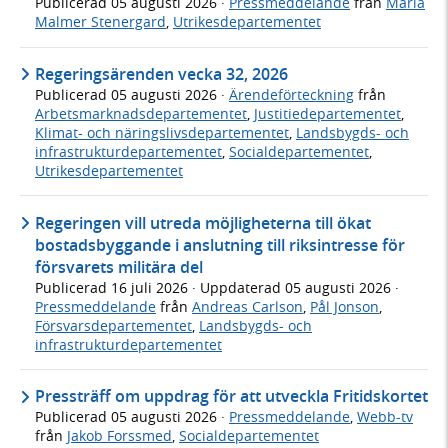
Publicerad
05 augusti 2026
·
Pressmeddelande
från
Maria
Malmer Stenergard
,
Utrikesdepartementet
Regeringsärenden vecka 32, 2026
Publicerad
05 augusti 2026
·
Ärendeförteckning
från
Arbetsmarknadsdepartementet
,
Justitiedepartementet
,
Klimat- och näringslivsdepartementet
,
Landsbygds- och
infrastrukturdepartementet
,
Socialdepartementet
,
Utrikesdepartementet
Regeringen vill utreda möjligheterna till ökat
bostadsbyggande i anslutning till riksintresse för
försvarets militära del
Publicerad
16 juli 2026
· Uppdaterad
05 augusti 2026
·
Pressmeddelande
från
Andreas Carlson
,
Pål Jonson
,
Försvarsdepartementet
,
Landsbygds- och
infrastrukturdepartementet
Pressträff om uppdrag för att utveckla Fritidskortet
Publicerad
05 augusti 2026
·
Pressmeddelande
,
Webb-tv
från
Jakob Forssmed
,
Socialdepartementet