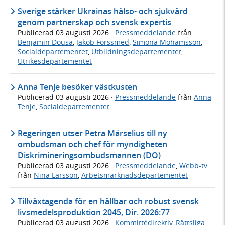
Sverige stärker Ukrainas hälso- och sjukvård
genom partnerskap och svensk expertis
Publicerad
03 augusti 2026
·
Pressmeddelande
från
Benjamin Dousa
,
Jakob Forssmed
,
Simona Mohamsson
,
Socialdepartementet
,
Utbildningsdepartementet
,
Utrikesdepartementet
Anna Tenje besöker västkusten
Publicerad
03 augusti 2026
·
Pressmeddelande
från
Anna
Tenje
,
Socialdepartementet
Regeringen utser Petra Mårselius till ny
ombudsman och chef för myndigheten
Diskrimineringsombudsmannen (DO)
Publicerad
03 augusti 2026
·
Pressmeddelande
,
Webb-tv
från
Nina Larsson
,
Arbetsmarknadsdepartementet
Tillväxtagenda för en hållbar och robust svensk
livsmedelsproduktion 2045, Dir. 2026:77
Publicerad
03 augusti 2026
·
Kommittédirektiv
,
Rättsliga