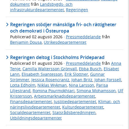
dokument
från
Landsbygds- och
infrastrukturdepartementet
,
Regeringen
Regeringen stödjer mänskliga fri- och rättigheter
och demokrati i Östeuropa
Publicerad
02 augusti 2026
·
Pressmeddelande
från
Benjamin Dousa
,
Utrikesdepartementet
Regeringen deltog i Stockholms Prideparad
Publicerad
01 augusti 2026
·
Pressmeddelande
från
Anna
Tenje
,
Camilla Waltersson Grönvall
,
Ebba Busch
,
Elisabet
Lann
,
Elisabeth Svantesson
,
Erik Slottner
,
Gunnar
Strömmer
,
Jessica Rosencrantz
,
Johan Britz
,
Johan Forssell
,
Lotta Edholm
,
Niklas Wykman
,
Nina Larsson
,
Parisa
Liljestrand
,
Romina Pourmokhtari
,
Simona Mohamsson
,
Ulf
Kristersson
,
Arbetsmarknadsdepartementet
,
Finansdepartementet
,
Justitiedepartementet
,
Klimat- och
näringslivsdepartementet
,
Kulturdepartementet
,
Socialdepartementet
,
Statsrådsberedningen
,
Utbildningsdepartementet