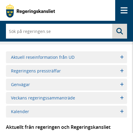
Me
När
Sö
du
börjar
skriva
så
framträder
Aktuell reseinformation från UD
en
lista
Regeringens pressträffar
med
sökförslag
Genvägar
Veckans regeringssammanträde
Kalender
Aktuellt från regeringen och Regeringskansliet