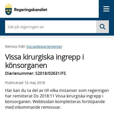
Me
När
Sö
du
börjar
skriva
så
Remiss från
Socialdepartementet
framträder
en
Vissa kirurgiska ingrepp i
lista
med
könsorganen
sökförslag
Diarienummer: S2018/02631/FS
Publicerad
16 maj 2018
Här kan du ta del av till vilka instanser som regeringen
har remitterat Ds 2018:11 Vissa kirurgiska ingrepp i
könsorganen. Webbsidan kompletteras fortlöpande
med inkommande remissvar.