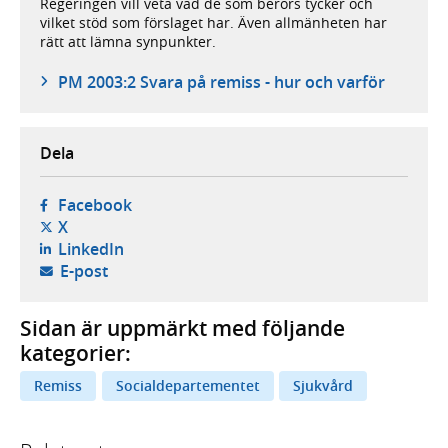
Regeringen vill veta vad de som berörs tycker och
vilket stöd som förslaget har. Även allmänheten har
rätt att lämna synpunkter.
PM 2003:2 Svara på remiss - hur och varför
Dela
- öppnas i ny flik, extern webbplats,
Facebook
- öppnas i ny flik, extern webbplats,
X
- öppnas i ny flik, extern webbplats,
LinkedIn
- öppnar din e-postklient,
E-post
Sidan är uppmärkt med följande
kategorier:
Remiss
Socialdepartementet
Sjukvård