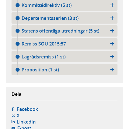
Kommittédirektiv (5 st)
Departementsserien (3 st)
Statens offentliga utredningar (5 st)
Remiss SOU 2015:57
Lagrådsremiss (1 st)
Proposition (1 st)
Dela
- öppnas i ny flik, extern webbplats,
Facebook
- öppnas i ny flik, extern webbplats,
X
- öppnas i ny flik, extern webbplats,
LinkedIn
- öppnar din e-postklient,
E-post