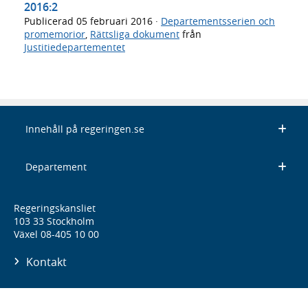
2016:2
Publicerad
05 februari 2016
·
Departementsserien och
promemorior
,
Rättsliga dokument
från
Justitiedepartementet
Innehåll på regeringen.se
Departement
Regeringskansliet
103 33 Stockholm
Växel 08-405 10 00
Kontakt