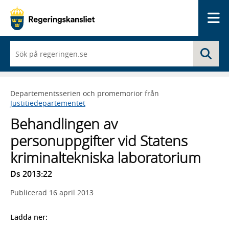
Me
När
Sö
du
börjar
skriva
så
Departementsserien och promemorior från
framträder
Justitiedepartementet
en
lista
Behandlingen av
med
sökförslag
personuppgifter vid Statens
kriminaltekniska laboratorium
Ds 2013:22
Publicerad
16 april 2013
Ladda ner: