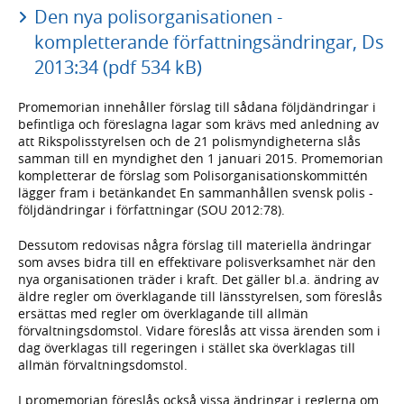
Den nya polisorganisationen -
kompletterande författningsändringar, Ds
2013:34 (pdf 534 kB)
Promemorian innehåller förslag till sådana följdändringar i
befintliga och föreslagna lagar som krävs med anledning av
att Rikspolisstyrelsen och de 21 polismyndigheterna slås
samman till en myndighet den 1 januari 2015. Promemorian
kompletterar de förslag som Polisorganisationskommittén
lägger fram i betänkandet En sammanhållen svensk polis -
följdändringar i författningar (SOU 2012:78).
Dessutom redovisas några förslag till materiella ändringar
som avses bidra till en effektivare polisverksamhet när den
nya organisationen träder i kraft. Det gäller bl.a. ändring av
äldre regler om överklagande till länsstyrelsen, som föreslås
ersättas med regler om överklagande till allmän
förvaltningsdomstol. Vidare föreslås att vissa ärenden som i
dag överklagas till regeringen i stället ska överklagas till
allmän förvaltningsdomstol.
I promemorian föreslås också vissa ändringar i reglerna om