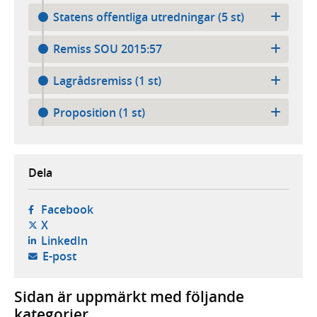
Statens offentliga utredningar (5 st)
Remiss SOU 2015:57
Lagrådsremiss (1 st)
Proposition (1 st)
Dela
- öppnas i ny flik, extern webbplats,
Facebook
- öppnas i ny flik, extern webbplats,
X
- öppnas i ny flik, extern webbplats,
LinkedIn
- öppnar din e-postklient,
E-post
Sidan är uppmärkt med följande
kategorier