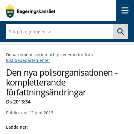
Me
När
Sö
du
börjar
skriva
så
Departementsserien och promemorior från
framträder
Justitiedepartementet
en
lista
Den nya polisorganisationen -
med
sökförslag
kompletterande
författningsändringar
Ds 2013:34
Publicerad
12 juni 2013
Ladda ner: