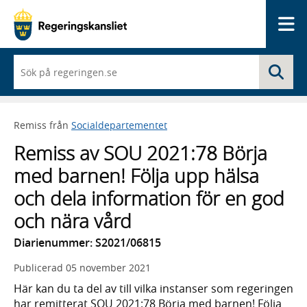
Me
När
Sö
du
börjar
skriva
så
Remiss från
Socialdepartementet
framträder
en
Remiss av SOU 2021:78 Börja
lista
med
med barnen! Följa upp hälsa
sökförslag
och dela information för en god
och nära vård
Diarienummer: S2021/06815
Publicerad
05 november 2021
Här kan du ta del av till vilka instanser som regeringen
har remitterat SOU 2021:78 Börja med barnen! Följa