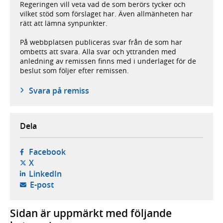
Regeringen vill veta vad de som berörs tycker och
vilket stöd som förslaget har. Även allmänheten har
rätt att lämna synpunkter.
På webbplatsen publiceras svar från de som har
ombetts att svara. Alla svar och yttranden med
anledning av remissen finns med i underlaget för de
beslut som följer efter remissen.
Svara på remiss
Dela
- öppnas i ny flik, extern webbplats,
Facebook
- öppnas i ny flik, extern webbplats,
X
- öppnas i ny flik, extern webbplats,
LinkedIn
- öppnar din e-postklient,
E-post
Sidan är uppmärkt med följande