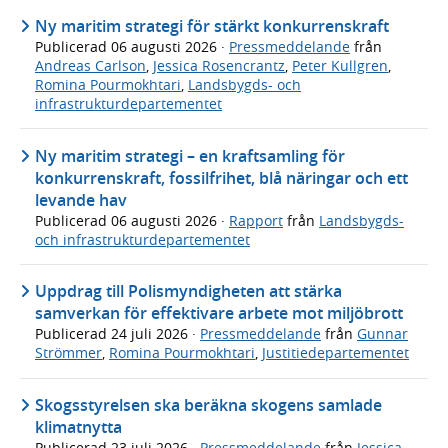
Ny maritim strategi för stärkt konkurrenskraft
Publicerad
06 augusti 2026
·
Pressmeddelande
från
Andreas Carlson
,
Jessica Rosencrantz
,
Peter Kullgren
,
Romina Pourmokhtari
,
Landsbygds- och
infrastrukturdepartementet
Ny maritim strategi – en kraftsamling för
konkurrenskraft, fossilfrihet, blå näringar och ett
levande hav
Publicerad
06 augusti 2026
·
Rapport
från
Landsbygds-
och infrastrukturdepartementet
Uppdrag till Polismyndigheten att stärka
samverkan för effektivare arbete mot miljöbrott
Publicerad
24 juli 2026
·
Pressmeddelande
från
Gunnar
Strömmer
,
Romina Pourmokhtari
,
Justitiedepartementet
Skogsstyrelsen ska beräkna skogens samlade
klimatnytta
Publicerad
23 juli 2026
·
Pressmeddelande
från
Jessica