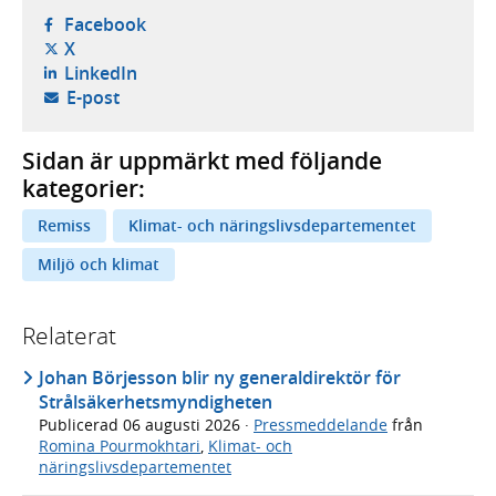
- öppnas i ny flik, extern webbplats,
Facebook
- öppnas i ny flik, extern webbplats,
X
- öppnas i ny flik, extern webbplats,
LinkedIn
- öppnar din e-postklient,
E-post
Sidan är uppmärkt med följande
kategorier:
Remiss
Klimat- och näringslivsdepartementet
Miljö och klimat
Relaterat
Johan Börjesson blir ny generaldirektör för
Strålsäkerhetsmyndigheten
Publicerad
06 augusti 2026
·
Pressmeddelande
från
Romina Pourmokhtari
,
Klimat- och
näringslivsdepartementet