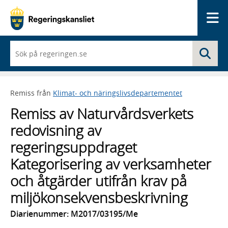
Me
När
Sö
du
börjar
skriva
så
Remiss från
Klimat- och näringslivsdepartementet
framträder
en
Remiss av Naturvårdsverkets
lista
med
redovisning av
sökförslag
regeringsuppdraget
Kategorisering av verksamheter
och åtgärder utifrån krav på
miljökonsekvensbeskrivning
Diarienummer: M2017/03195/Me