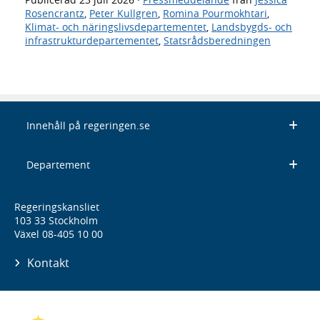
Rosencrantz
,
Peter Kullgren
,
Romina Pourmokhtari
,
Klimat- och näringslivsdepartementet
,
Landsbygds- och
infrastrukturdepartementet
,
Statsrådsberedningen
Innehåll på regeringen.se
Departement
Regeringskansliet
103 33 Stockholm
Växel 08-405 10 00
Kontakt