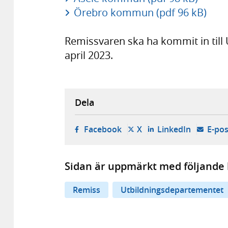
Örebro kommun (pdf 96 kB)
Remissvaren ska ha kommit in till
april 2023.
Dela
- öppnas i ny flik, extern w
- öppnas i ny flik, ext
- öppnas i
Facebook
X
LinkedIn
E-pos
Sidan är uppmärkt med följande 
Remiss
Utbildningsdepartementet