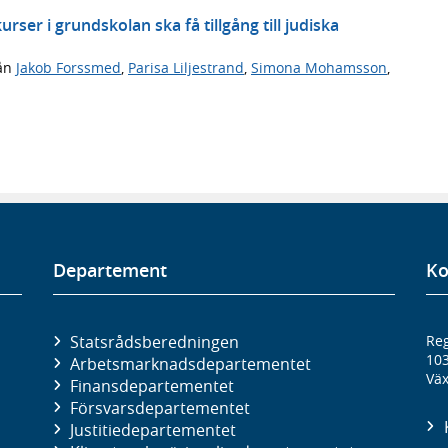
rser i grundskolan ska få tillgång till judiska
ån
Jakob Forssmed
,
Parisa Liljestrand
,
Simona Mohamsson
,
Departement
Ko
Statsrådsberedningen
Reg
10
Arbetsmarknads­departementet
Väx
Finans­departementet
Försvars­departementet
Justitie­departementet