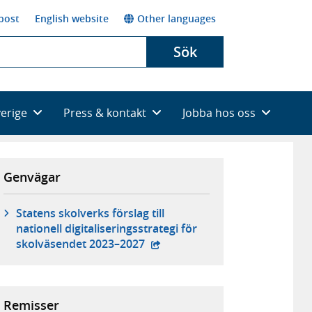
post
English website
Other languages
Sök
verige
Press & kontakt
Jobba hos oss
Genvägar
Statens skolverks förslag till
nationell digitaliseringsstrategi för
- extern webbplats,
skolväsendet 2023–2027
Remisser