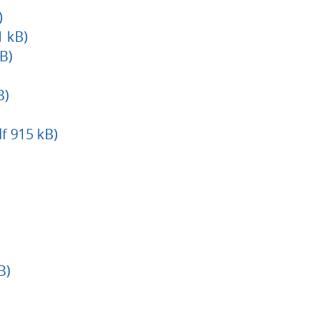
)
1 kB)
B)
B)
f 915 kB)
B)