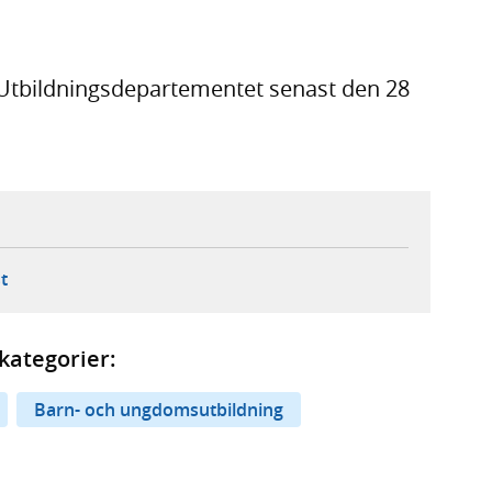
 Utbildningsdepartementet senast den 28
ebbplats,
ern webbplats,
 ny flik, extern webbplats,
- öppnar din e-postklient,
t
kategorier:
Barn- och ungdomsutbildning