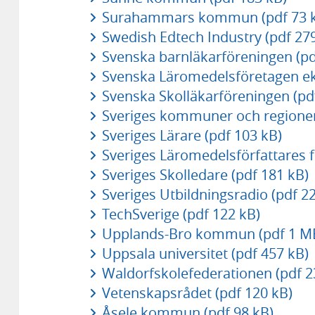
Surahammars kommun (pdf 73 
Swedish Edtech Industry (pdf 27
Svenska barnläkarföreningen (pd
Svenska Läromedelsföretagen ek
Svenska Skolläkarföreningen (pd
Sveriges kommuner och regioner
Sveriges Lärare (pdf 103 kB)
Sveriges Läromedelsförfattares 
Sveriges Skolledare (pdf 181 kB)
Sveriges Utbildningsradio (pdf 2
TechSverige (pdf 122 kB)
Upplands-Bro kommun (pdf 1 M
Uppsala universitet (pdf 457 kB)
Waldorfskolefederationen (pdf 2
Vetenskapsrådet (pdf 120 kB)
Åsele kommun (pdf 98 kB)