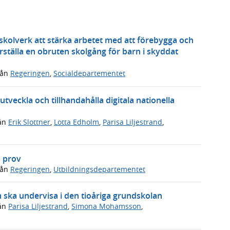
 skolverk att stärka arbetet med att förebygga och
ställa en obruten skolgång för barn i skyddat
rån
Regeringen
,
Socialdepartementet
tveckla och tillhandahålla digitala nationella
ån
Erik Slottner
,
Lotta Edholm
,
Parisa Liljestrand
,
a prov
rån
Regeringen
,
Utbildningsdepartementet
m ska undervisa i den tioåriga grundskolan
ån
Parisa Liljestrand
,
Simona Mohamsson
,