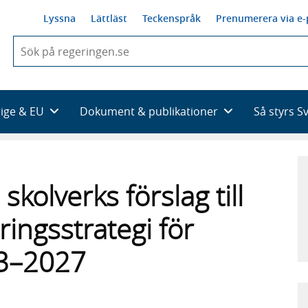
Lyssna
Lättläst
Teckenspråk
Prenumerera via e-
När
du
börjar
skriva
så
rige & EU
Dokument & publikationer
Så styrs S
framträder
en
lista
med
sökförslag
kolverks förslag till
eringsstrategi för
23–2027