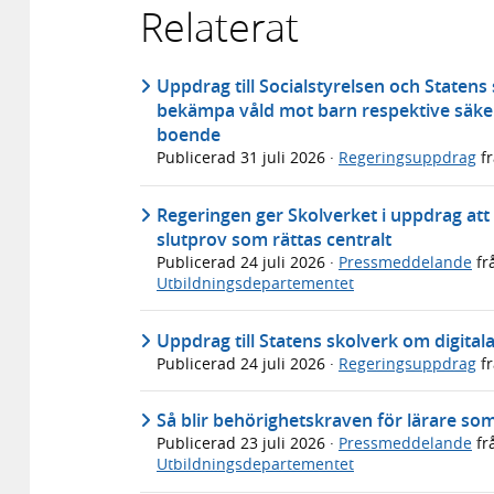
Relaterat
Uppdrag till Socialstyrelsen och Statens
bekämpa våld mot barn respektive säker
boende
Publicerad
31 juli 2026
·
Regeringsuppdrag
f
Regeringen ger Skolverket i uppdrag att u
slutprov som rättas centralt
Publicerad
24 juli 2026
·
Pressmeddelande
fr
Utbildningsdepartementet
Uppdrag till Statens skolverk om digital
Publicerad
24 juli 2026
·
Regeringsuppdrag
f
Så blir behörighetskraven för lärare so
Publicerad
23 juli 2026
·
Pressmeddelande
fr
Utbildningsdepartementet