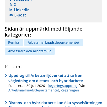
- öppnas i ny flik, extern webbplats,
X
- öppnas i ny flik, extern webbplats,
LinkedIn
- öppnar din e-postklient,
E-post
Sidan är uppmärkt med följande
kategorier:
Remiss
Arbetsmarknadsdepartementet
Arbetsrätt och arbetsmiljö
Relaterat
Uppdrag till Arbetsmiljöverket att ta fram
vägledning om distans- och hybridarbete
Publicerad
30 juli 2026
·
Regeringsuppdrag
från
Arbetsmarknadsdepartementet
,
Regeringen
Distans- och hybridarbete kan öka sysselsättningen