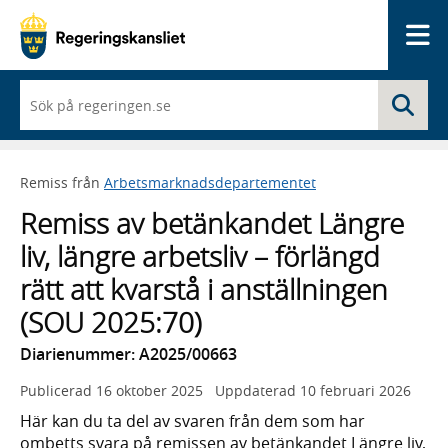
Me
När
Sö
du
börjar
skriva
så
Remiss från
Arbetsmarknadsdepartementet
framträder
en
Remiss av betänkandet Längre
lista
med
liv, längre arbetsliv – förlängd
sökförslag
rätt att kvarstå i anställningen
(SOU 2025:70)
Diarienummer: A2025/00663
Publicerad
16 oktober 2025
Uppdaterad
10 februari 2026
Här kan du ta del av svaren från dem som har
ombetts svara på remissen av betänkandet Längre liv,