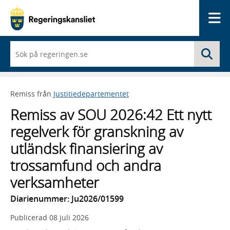
Me
När
Sö
du
börjar
skriva
så
Remiss från
Justitiedepartementet
framträder
en
Remiss av SOU 2026:42 Ett nytt
lista
med
regelverk för granskning av
sökförslag
utländsk finansiering av
trossamfund och andra
verksamheter
Diarienummer: Ju2026/01599
Publicerad
08 juli 2026