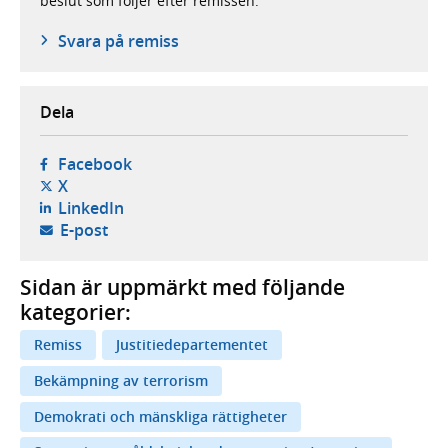
beslut som följer efter remissen.
Svara på remiss
Dela
- öppnas i ny flik, extern webbplats,
Facebook
- öppnas i ny flik, extern webbplats,
X
- öppnas i ny flik, extern webbplats,
LinkedIn
- öppnar din e-postklient,
E-post
Sidan är uppmärkt med följande
kategorier:
Remiss
Justitiedepartementet
Bekämpning av terrorism
Demokrati och mänskliga rättigheter