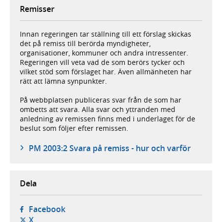
Remisser
Innan regeringen tar ställning till ett förslag skickas
det på remiss till berörda myndigheter,
organisationer, kommuner och andra intressenter.
Regeringen vill veta vad de som berörs tycker och
vilket stöd som förslaget har. Även allmänheten har
rätt att lämna synpunkter.
På webbplatsen publiceras svar från de som har
ombetts att svara. Alla svar och yttranden med
anledning av remissen finns med i underlaget för de
beslut som följer efter remissen.
PM 2003:2 Svara på remiss - hur och varför
Dela
- öppnas i ny flik, extern webbplats,
Facebook
- öppnas i ny flik, extern webbplats,
X