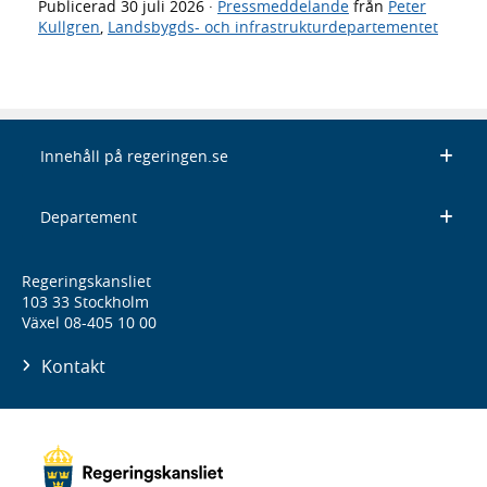
Publicerad
30 juli 2026
·
Pressmeddelande
från
Peter
Kullgren
,
Landsbygds- och infrastrukturdepartementet
Innehåll på regeringen.se
Departement
Regeringskansliet
103 33 Stockholm
Växel 08-405 10 00
Kontakt