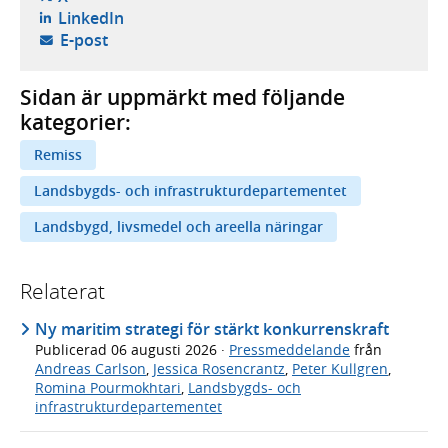
- öppnas i ny flik, extern webbplats,
LinkedIn
- öppnar din e-postklient,
E-post
Sidan är uppmärkt med följande
kategorier:
Remiss
Landsbygds- och infrastrukturdepartementet
Landsbygd, livsmedel och areella näringar
Relaterat
Ny maritim strategi för stärkt konkurrenskraft
Publicerad
06 augusti 2026
·
Pressmeddelande
från
Andreas Carlson
,
Jessica Rosencrantz
,
Peter Kullgren
,
Romina Pourmokhtari
,
Landsbygds- och
infrastrukturdepartementet