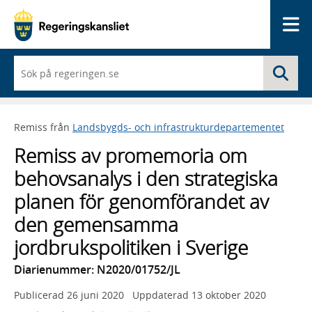
Me
När
Sö
du
börjar
skriva
så
Remiss från
Landsbygds- och infrastrukturdepartementet
framträder
en
Remiss av promemoria om
lista
med
behovsanalys i den strategiska
sökförslag
planen för genomförandet av
den gemensamma
jordbrukspolitiken i Sverige
Diarienummer: N2020/01752/JL
Publicerad
26 juni 2020
Uppdaterad
13 oktober 2020