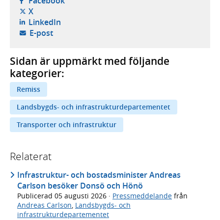
Facebook
- öppnas i ny flik, extern webbplats,
X
- öppnas i ny flik, extern webbplats,
LinkedIn
- öppnar din e-postklient,
E-post
Sidan är uppmärkt med följande
kategorier:
Remiss
Landsbygds- och infrastrukturdepartementet
Transporter och infrastruktur
Relaterat
Infrastruktur- och bostadsminister Andreas
Carlson besöker Donsö och Hönö
Publicerad
05 augusti 2026
·
Pressmeddelande
från
Andreas Carlson
,
Landsbygds- och
infrastrukturdepartementet