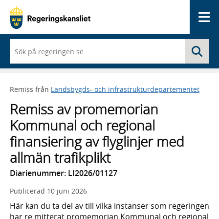
Me
När
Sö
du
börjar
skriva
så
Remiss från
Landsbygds- och infrastrukturdepartementet
framträder
en
Remiss av promemorian
lista
med
Kommunal och regional
sökförslag
finansiering av flyglinjer med
allmän trafikplikt
Diarienummer: LI2026/01127
Publicerad
10 juni 2026
Här kan du ta del av till vilka instanser som regeringen
har re mitterat promemorian Kommunal och regional