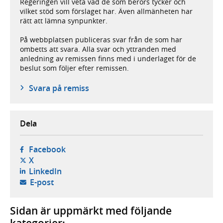
Regeringen vill veta vad de som berörs tycker och
vilket stöd som förslaget har. Även allmänheten har
rätt att lämna synpunkter.
På webbplatsen publiceras svar från de som har
ombetts att svara. Alla svar och yttranden med
anledning av remissen finns med i underlaget för de
beslut som följer efter remissen.
Svara på remiss
Dela
- öppnas i ny flik, extern webbplats,
Facebook
- öppnas i ny flik, extern webbplats,
X
- öppnas i ny flik, extern webbplats,
LinkedIn
- öppnar din e-postklient,
E-post
Sidan är uppmärkt med följande
kategorier: