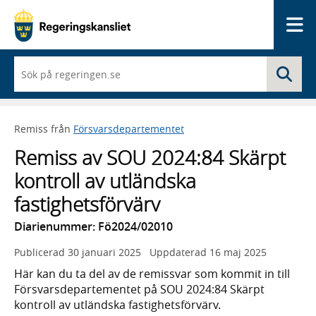
Me
När
Sö
du
börjar
skriva
så
Remiss från
Försvarsdepartementet
framträder
en
Remiss av SOU 2024:84 Skärpt
lista
med
kontroll av utländska
sökförslag
fastighetsförvärv
Diarienummer: Fö2024/02010
Publicerad
30 januari 2025
Uppdaterad
16 maj 2025
Här kan du ta del av de remissvar som kommit in till
Försvarsdepartementet på SOU 2024:84 Skärpt
kontroll av utländska fastighetsförvärv.