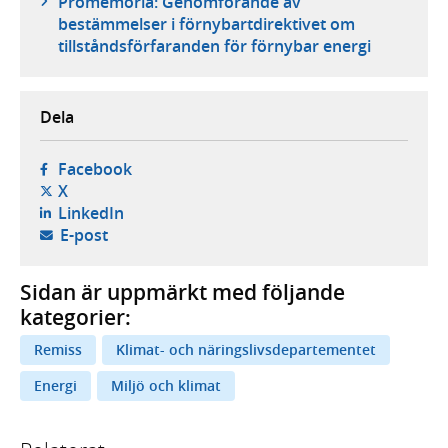
Promemoria: Genomförande av
bestämmelser i förnybartdirektivet om
tillståndsförfaranden för förnybar energi
Dela
- öppnas i ny flik, extern webbplats,
Facebook
- öppnas i ny flik, extern webbplats,
X
- öppnas i ny flik, extern webbplats,
LinkedIn
- öppnar din e-postklient,
E-post
Sidan är uppmärkt med följande
kategorier:
Remiss
Klimat- och näringslivsdepartementet
Energi
Miljö och klimat