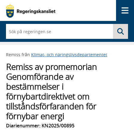
Me
När
Sö
du
börjar
skriva
så
Remiss från
Klimat- och näringslivsdepartementet
framträder
en
Remiss av promemorian
lista
med
Genomförande av
sökförslag
bestämmelser i
förnybartdirektivet om
tillståndsförfaranden för
förnybar energi
Diarienummer: KN2025/00895