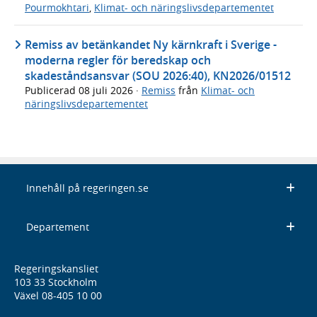
Pourmokhtari
,
Klimat- och näringslivsdepartementet
Remiss av betänkandet Ny kärnkraft i Sverige -
moderna regler för beredskap och
skadeståndsansvar (SOU 2026:40), KN2026/01512
Publicerad
08 juli 2026
·
Remiss
från
Klimat- och
näringslivsdepartementet
Innehåll på regeringen.se
Departement
Regeringskansliet
103 33 Stockholm
Växel 08-405 10 00