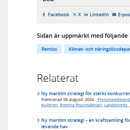
- öppnas i ny flik, extern w
- öppnas i ny flik, ext
- öppnas i
Facebook
X
LinkedIn
E-pos
Sidan är uppmärkt med följande 
Remiss
Klimat- och näringslivsdep
Relaterat
Ny maritim strategi för stärkt konkurre
Publicerad
06 augusti 2026
·
Pressmeddelan
Kullgren
,
Romina Pourmokhtari
,
Landsbygds- 
Ny maritim strategi – en kraftsamling för
levande hav