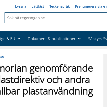
Lyssna
Lättläst
Teckenspråk
Prenumerera via e-
När
du
börjar
skriva
så
rige & EU
Dokument & publikationer
Så styrs S
framträder
en
lista
tet
med
sökförslag
morian genomförande
astdirektiv och andra
ållbar plastanvändning