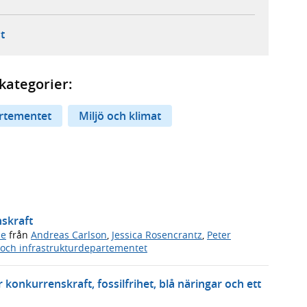
ebbplats,
ern webbplats,
 ny flik, extern webbplats,
- öppnar din e-postklient,
t
kategorier:
artementet
Miljö och klimat
nskraft
de
från
Andreas Carlson
,
Jessica Rosencrantz
,
Peter
och infrastrukturdepartementet
 konkurrenskraft, fossilfrihet, blå näringar och ett