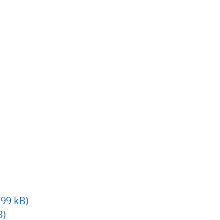
499 kB)
B)