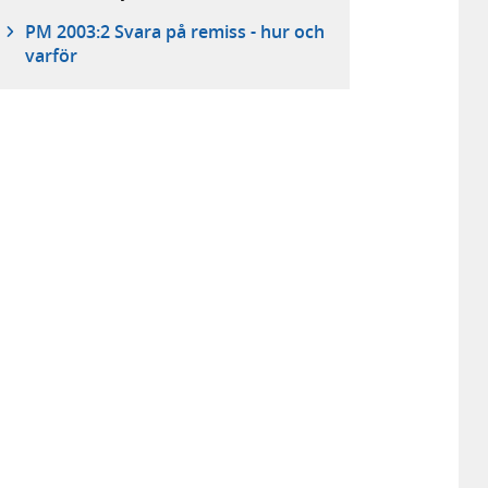
PM 2003:2 Svara på remiss - hur och
varför