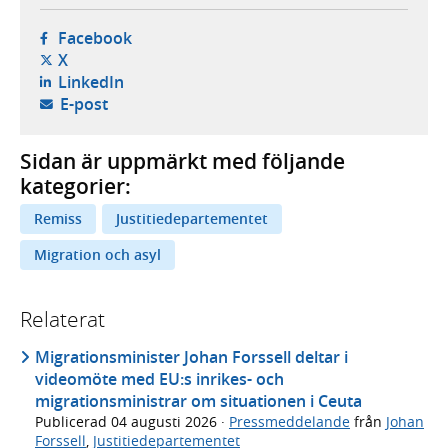
- öppnas i ny flik, extern webbplats,
Facebook
- öppnas i ny flik, extern webbplats,
X
- öppnas i ny flik, extern webbplats,
LinkedIn
- öppnar din e-postklient,
E-post
Sidan är uppmärkt med följande
kategorier:
Remiss
Justitiedepartementet
Migration och asyl
Relaterat
Migrationsminister Johan Forssell deltar i
videomöte med EU:s inrikes- och
migrationsministrar om situationen i Ceuta
Publicerad
04 augusti 2026
·
Pressmeddelande
från
Johan
Forssell
,
Justitiedepartementet