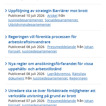
Uppföljning av strategin Barriärer mot brott
Publicerad
10 juli 2026
·
Artikel
från
Justitiedepartementet
,
Socialdepartementet
,
Utbildningsdepartementet
Regeringen vill förenkla processen för
arbetskraftsinvandrare
Publicerad
08 juli 2026
·
Pressmeddelande
från
Johan
Forssell
,
Justitiedepartementet
Nya regler om ansökningsförfarandet för vissa
uppehålls- och arbetstillstånd
Publicerad
08 juli 2026
·
Lagrådsremiss
,
Rättsliga
dokument
från
Justitiedepartementet
,
Regeringen
Utredare ska se över förbättrade möjligheter att
verkställa utvisning på grund av brott
Publicerad
07 juli 2026
·
Pressmeddelande
från
Johan
Forssell
,
Justitiedepartementet