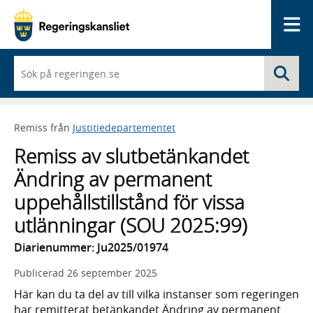
Me
När
Sö
du
börjar
skriva
så
Remiss från
Justitiedepartementet
framträder
en
Remiss av slutbetänkandet
lista
med
Ändring av permanent
sökförslag
uppehållstillstånd för vissa
utlänningar (SOU 2025:99)
Diarienummer: Ju2025/01974
Publicerad
26 september 2025
Här kan du ta del av till vilka instanser som regeringen
har remitterat betänkandet Ändring av permanent