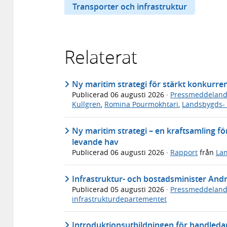
Transporter och infrastruktur
Relaterat
Ny maritim strategi för stärkt konkurre
Publicerad
06 augusti 2026
·
Pressmeddelan
Kullgren
,
Romina Pourmokhtari
,
Landsbygds- 
Ny maritim strategi – en kraftsamling för
levande hav
Publicerad
06 augusti 2026
·
Rapport
från
Lan
Infrastruktur- och bostadsminister An
Publicerad
05 augusti 2026
·
Pressmeddelan
infrastrukturdepartementet
Introduktionsutbildningen för handledar