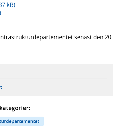
37 kB)
)
 Infrastrukturdepartementet senast den 20
ebbplats,
ern webbplats,
 ny flik, extern webbplats,
- öppnar din e-postklient,
t
kategorier:
kturdepartementet