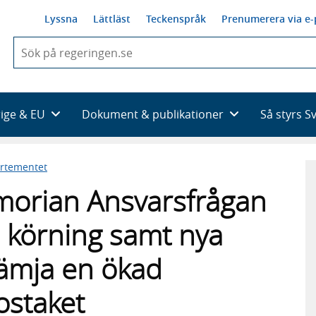
Lyssna
Lättläst
Teckenspråk
Prenumerera via e-
När
du
börjar
skriva
så
rige & EU
Dokument & publikationer
Så styrs S
framträder
en
lista
artementet
med
sökförslag
orian Ansvarsfrågan
 körning samt nya
främja en ökad
ostaket