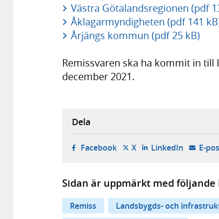
Västra Götalandsregionen (pdf 1
Åklagarmyndigheten (pdf 141 kB
Årjängs kommun (pdf 25 kB)
Remissvaren ska ha kommit in till
december 2021.
Dela
- öppnas i ny flik, extern w
- öppnas i ny flik, ext
- öppnas i
Facebook
X
LinkedIn
E-pos
Sidan är uppmärkt med följande 
Remiss
Landsbygds- och infrastru