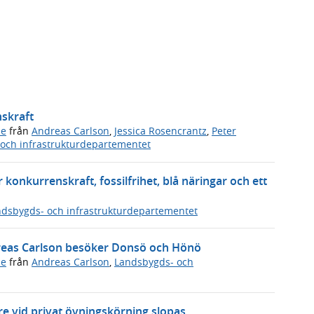
nskraft
de
från
Andreas Carlson
,
Jessica Rosencrantz
,
Peter
och infrastrukturdepartementet
 konkurrenskraft, fossilfrihet, blå näringar och ett
dsbygds- och infrastrukturdepartementet
dreas Carlson besöker Donsö och Hönö
de
från
Andreas Carlson
,
Landsbygds- och
e vid privat övningskörning slopas