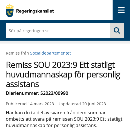
Me
När
Sö
du
börjar
skriva
så
Remiss från
Socialdepartementet
framträder
en
Remiss SOU 2023:9 Ett statligt
lista
med
huvudmannaskap för personlig
sökförslag
assistans
Diarienummer: S2023/00990
Publicerad
14 mars 2023
Uppdaterad
20 juni 2023
Här kan du ta del av svaren från dem som har
ombetts att svara på remissen SOU 2023:9 Ett statligt
huvudmannaskap för personlig assistans.