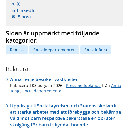
- öppnas i ny flik, extern webbplats,
X
- öppnas i ny flik, extern webbplats,
LinkedIn
- öppnar din e-postklient,
E-post
Sidan är uppmärkt med följande
kategorier:
Remiss
Socialdepartementet
Socialtjänst
Relaterat
Anna Tenje besöker västkusten
Publicerad
03 augusti 2026
·
Pressmeddelande
från
Anna
Tenje
,
Socialdepartementet
Uppdrag till Socialstyrelsen och Statens skolverk
att stärka arbetet med att förebygga och bekämpa
våld mot barn respektive säkerställa en obruten
skolgång för barn i skyddat boende