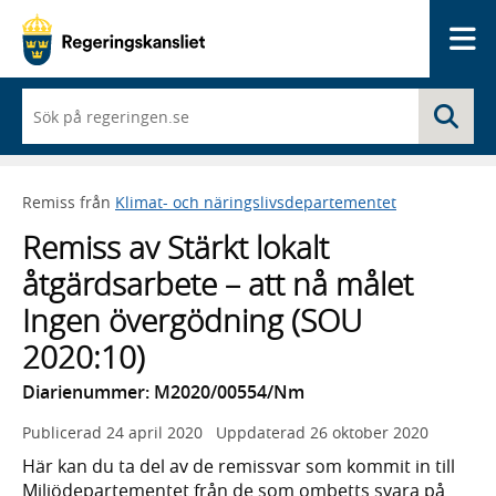
Me
När
Sö
du
börjar
skriva
så
Remiss från
Klimat- och näringslivsdepartementet
framträder
en
Remiss av Stärkt lokalt
lista
med
åtgärdsarbete – att nå målet
sökförslag
Ingen övergödning (SOU
2020:10)
Diarienummer: M2020/00554/Nm
Publicerad
24 april 2020
Uppdaterad
26 oktober 2020
Här kan du ta del av de remissvar som kommit in till
Miljödepartementet från de som ombetts svara på