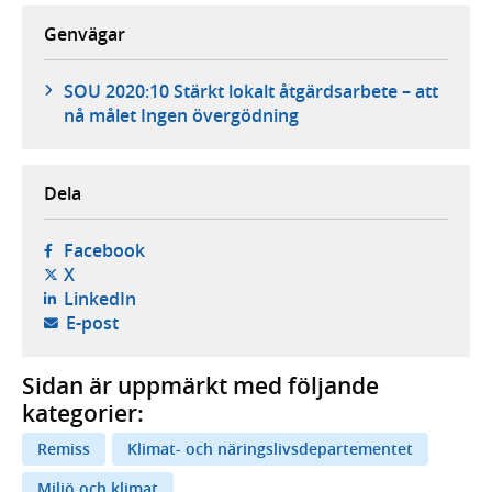
Genvägar
SOU 2020:10 Stärkt lokalt åtgärdsarbete – att
nå målet Ingen övergödning
Dela
- öppnas i ny flik, extern webbplats,
Facebook
- öppnas i ny flik, extern webbplats,
X
- öppnas i ny flik, extern webbplats,
LinkedIn
- öppnar din e-postklient,
E-post
Sidan är uppmärkt med följande
kategorier:
Remiss
Klimat- och näringslivsdepartementet
Miljö och klimat