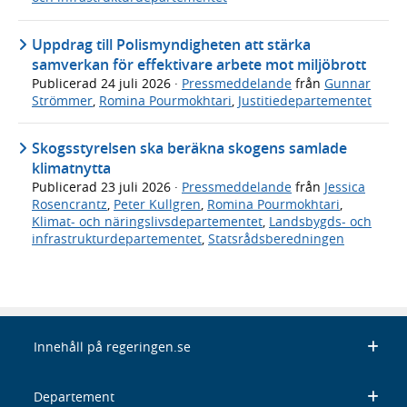
Uppdrag till Polismyndigheten att stärka
samverkan för effektivare arbete mot miljöbrott
Publicerad
24 juli 2026
·
Pressmeddelande
från
Gunnar
Strömmer
,
Romina Pourmokhtari
,
Justitiedepartementet
Skogsstyrelsen ska beräkna skogens samlade
klimatnytta
Publicerad
23 juli 2026
·
Pressmeddelande
från
Jessica
Rosencrantz
,
Peter Kullgren
,
Romina Pourmokhtari
,
Klimat- och näringslivsdepartementet
,
Landsbygds- och
infrastrukturdepartementet
,
Statsrådsberedningen
Innehåll på regeringen.se
Departement