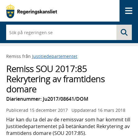
Me
När
Sö
du
börjar
skriva
så
Remiss från
Justitiedepartementet
framträder
en
Remiss SOU 2017:85
lista
med
Rekrytering av framtidens
sökförslag
domare
Diarienummer: Ju2017/08641/DOM
Publicerad
15 december 2017
Uppdaterad
16 mars 2018
Här kan du ta del av de remissvar som har kommit till
Justitiedepartementet på betänkandet Rekrytering av
framtidens domare (SOU 2017:85).