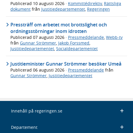
Publicerad
10 augusti 2026
·
Kommittédirektiv
,
Rättsliga
dokument
från
Justitiedepartementet
,
Regeringen
Pressträff om arbetet mot brottslighet och
ordningsstörningar inom idrotten
Publicerad
07 augusti 2026
·
Pressmeddelande
,
Webb-tv
från
Gunnar Strömmer
,
Jakob Forssmed
,
Justitiedepartementet
,
Socialdepartementet
Justitieminister Gunnar Strömmer besöker Umeå
Publicerad
06 augusti 2026
·
Pressmeddelande
från
Gunnar Strömmer
,
Justitiedepartementet
Innehåll på regeringen.se
Departement