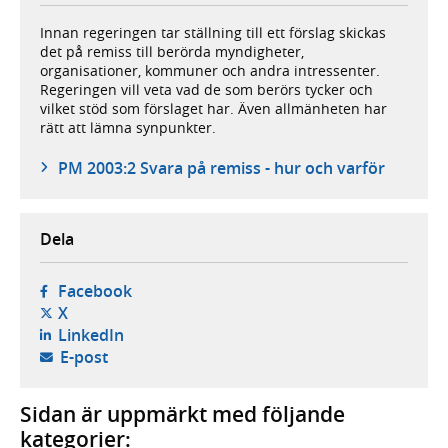
Innan regeringen tar ställning till ett förslag skickas
det på remiss till berörda myndigheter,
organisationer, kommuner och andra intressenter.
Regeringen vill veta vad de som berörs tycker och
vilket stöd som förslaget har. Även allmänheten har
rätt att lämna synpunkter.
PM 2003:2 Svara på remiss - hur och varför
Dela
- öppnas i ny flik, extern webbplats,
Facebook
- öppnas i ny flik, extern webbplats,
X
- öppnas i ny flik, extern webbplats,
LinkedIn
- öppnar din e-postklient,
E-post
Sidan är uppmärkt med följande
kategorier: