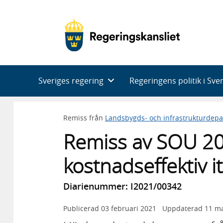
Huvudnavigering
Sveriges regering
Regeringens politik i Sve
Remiss från
Landsbygds- och infrastrukturdep
Remiss av SOU 20
kostnadseffektiv it
Diarienummer: I2021/00342
Publicerad
03 februari 2021
Uppdaterad
11 ma