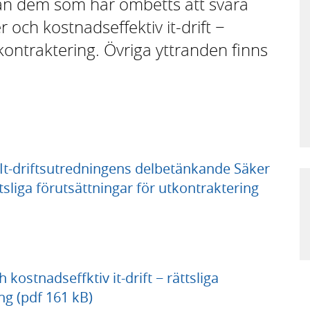
rån dem som har ombetts att svara
och kostnadseffektiv it-drift −
tkontraktering. Övriga yttranden finns
It-driftsutredningens delbetänkande Säker
ttsliga förutsättningar för utkontraktering
kostnadseffktiv it-drift − rättsliga
ng (pdf 161 kB)