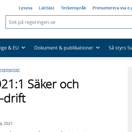
Lyssna
Lättläst
Teckenspråk
Prenumerera via e-
När
du
börjar
skriva
så
rige & EU
Dokument & publikationer
Så styrs S
framträder
en
lista
artementet
med
sökförslag
21:1 Säker och
-drift
j 2021