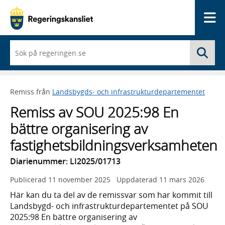
Me
När
Sö
du
börjar
skriva
så
Remiss från
Landsbygds- och infrastrukturdepartementet
framträder
en
Remiss av SOU 2025:98 En
lista
med
bättre organisering av
sökförslag
fastighetsbildningsverksamheten
Diarienummer: LI2025/01713
Publicerad
11 november 2025
Uppdaterad
11 mars 2026
Här kan du ta del av de remissvar som har kommit till
Landsbygd- och infrastrukturdepartementet på SOU
2025:98 En bättre organisering av