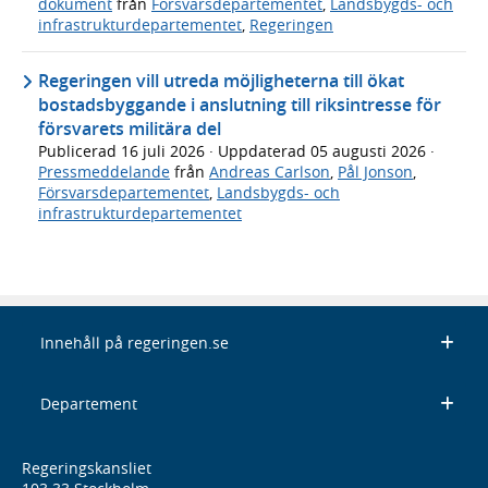
dokument
från
Försvarsdepartementet
,
Landsbygds- och
infrastrukturdepartementet
,
Regeringen
Regeringen vill utreda möjligheterna till ökat
bostadsbyggande i anslutning till riksintresse för
försvarets militära del
Publicerad
16 juli 2026
· Uppdaterad
05 augusti 2026
·
Pressmeddelande
från
Andreas Carlson
,
Pål Jonson
,
Försvarsdepartementet
,
Landsbygds- och
infrastrukturdepartementet
Innehåll på regeringen.se
Departement
Regeringskansliet