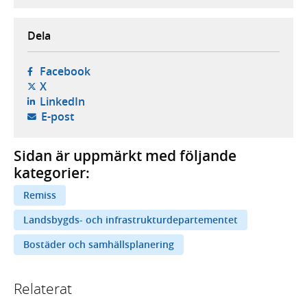
Dela
- öppnas i ny flik, extern webbplats,
Facebook
- öppnas i ny flik, extern webbplats,
X
- öppnas i ny flik, extern webbplats,
LinkedIn
- öppnar din e-postklient,
E-post
Sidan är uppmärkt med följande
kategorier:
Remiss
Landsbygds- och infrastrukturdepartementet
Bostäder och samhällsplanering
Relaterat